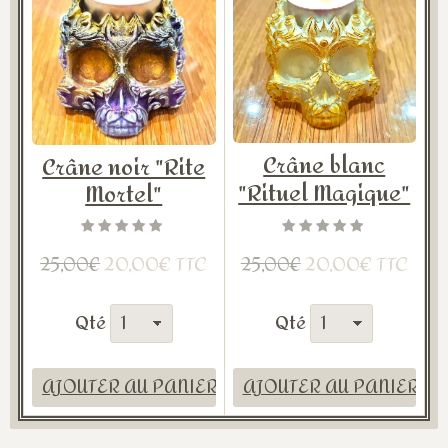
Crâne blanc
Crâne noir "Rite
"Rituel Magique"
Mortel"
20,00€ TTC
20,00€ TTC
25,00€
25,00€
Qté
Qté
AJOUTER AU PANIER
AJOUTER AU PANIER