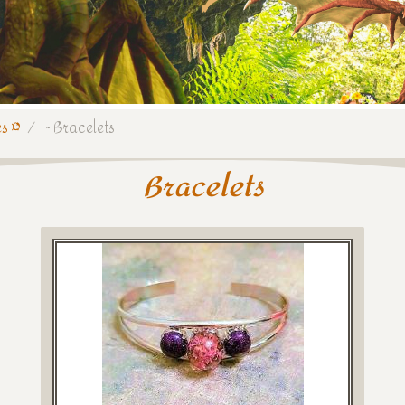
s ¤
~ Bracelets
Bracelets