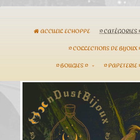
ACCUEIL ECHOPPE
¤ CATÉGORIES 
¤ COLLECTIONS DE BIJOUX 
¤ BOUGIES ¤
¤ PAPETERIE 