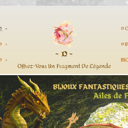
¤
¤ 
¤
¤ 
~ ¤ ~
¤
MO
Offrez-Vous Un Fragment De Légende