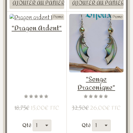
AJOUTER AU PANIER
AJOUTER AU PANIER
Promo
Promo
"Dragon Ardent"
"Songe
Draconique"
15,00€ TTC
26,00€ TTC
18,75€
32,50€
Qté
Qté