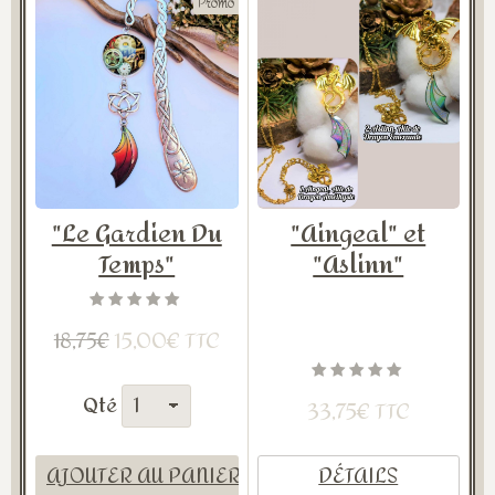
Promo
"Le Gardien Du
"Aingeal" et
Temps"
"Aslinn"
15,00€ TTC
18,75€
Qté
33,75€ TTC
AJOUTER AU PANIER
DÉTAILS