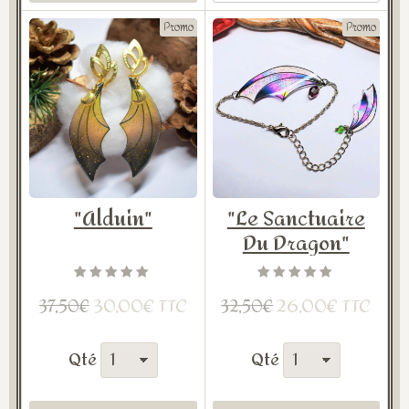
Promo
Promo
"Alduin"
"Le Sanctuaire
Du Dragon"
30,00€ TTC
26,00€ TTC
37,50€
32,50€
Qté
Qté