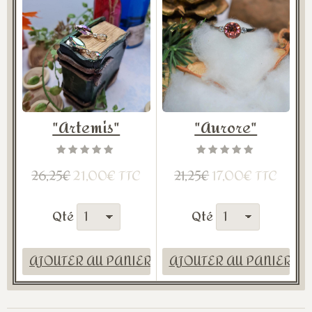
"Artemis"
"Aurore"
21,00€ TTC
17,00€ TTC
26,25€
21,25€
Qté
Qté
AJOUTER AU PANIER
AJOUTER AU PANIER