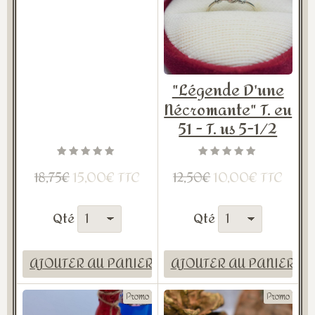
"Légende D'une
Nécromante" T. eu
51 - T. us 5-1/2
15,00€ TTC
10,00€ TTC
18,75€
12,50€
Qté
Qté
AJOUTER AU PANIER
AJOUTER AU PANIER
Promo
Promo