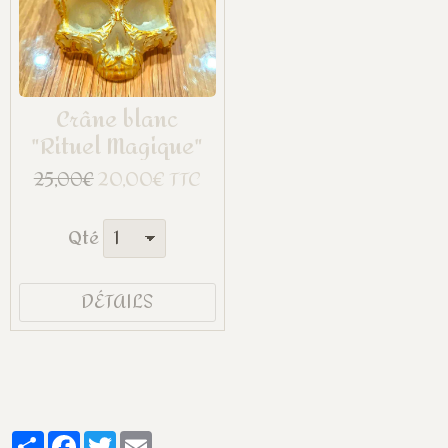
Crâne blanc
"Rituel Magique"
20,00€ TTC
25,00€
Qté
DÉTAILS
Partager
Facebook
Twitter
Email