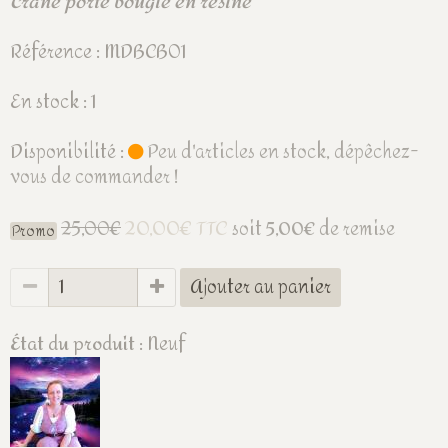
Crâne porte bougie en résine
Référence : MDBCB01
En stock : 1
Disponibilité :
Peu d'articles en stock, dépêchez-
vous de commander !
20,00€ TTC
25,00€
soit
5,00€
de remise
Promo
Ajouter au panier
État du produit :
Neuf