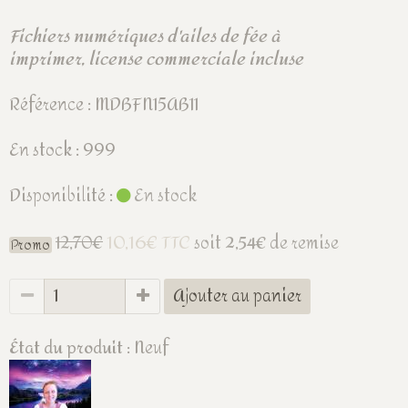
Fichiers numériques d'ailes de fée à
imprimer, license commerciale incluse
Référence : MDBFN15AB11
En stock : 999
Disponibilité :
En stock
10,16€ TTC
12,70€
soit
2,54€
de remise
Promo
Ajouter au panier
État du produit :
Neuf