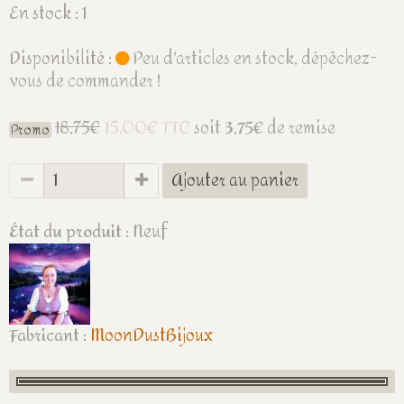
En stock : 1
Disponibilité :
Peu d'articles en stock, dépêchez-
vous de commander !
15,00€ TTC
18,75€
soit
3,75€
de remise
Promo
Ajouter au panier
État du produit :
Neuf
Fabricant :
MoonDustBijoux