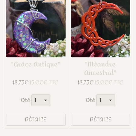
"Grâce Antique"
"Méandre
Ancestral"
15,00€ TTC
15,00€ TTC
18,75€
18,75€
Qté
Qté
DÉTAILS
DÉTAILS