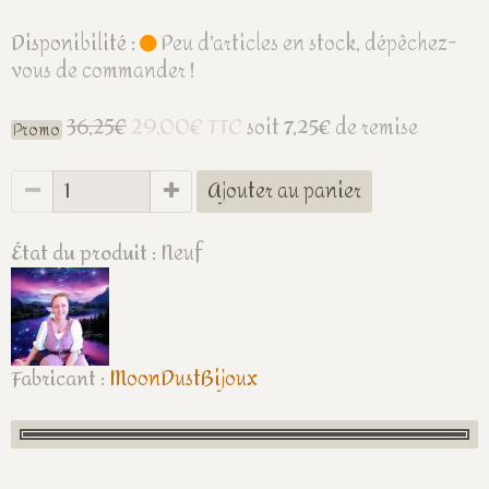
Disponibilité :
Peu d'articles en stock, dépêchez-
vous de commander !
29,00€ TTC
36,25€
soit
7,25€
de remise
Promo
Ajouter au panier
État du produit :
Neuf
Fabricant :
MoonDustBijoux